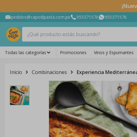
¡Nuev
pedidos@capodipasta.com.pe
955371576
955371576
Todas las categorías
Promociones
Vinos y Espumantes
Inicio
Combinaciones
Experiencia Mediterráne