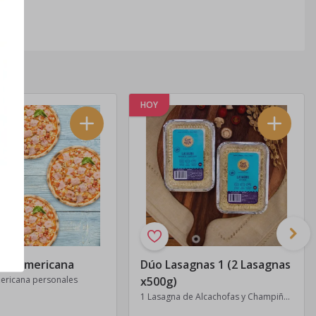
HOY
es de 6 meses.
zas americana
Dúo Lasagnas 1 (2 Lasagnas
mericana personales
x500g)
1 Lasagna de Alcachofas y Champiñones x500g + 1 Lasagna Bolognesa x500g