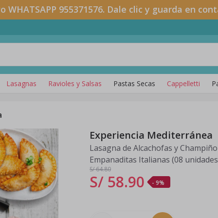
o WHATSAPP 955371576. Dale clic y guarda en cont
Lasagnas
Ravioles y Salsas
Pastas Secas
Cappelletti
P
a
Experiencia Mediterránea
Lasagna de Alcachofas y Champiño
Empanaditas Italianas (08 unidades
S/ 64
.80
S/ 58
.
90
- 9%