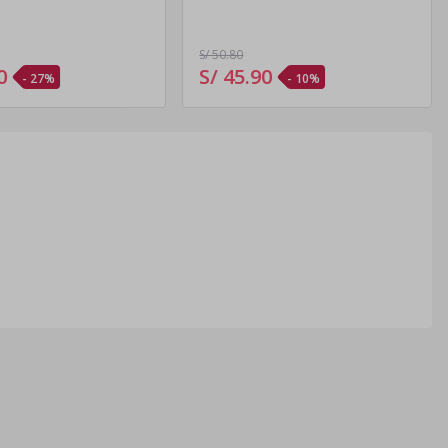
S/ 50
.80
0
S/ 45
.
90
- 27%
- 10%