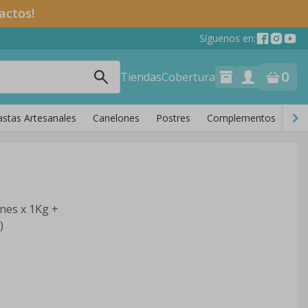
actos!
Síguenos en:
0
Tiendas
Cobertura
astas Artesanales
Canelones
Postres
Complementos
Piz
nes x 1Kg +
)