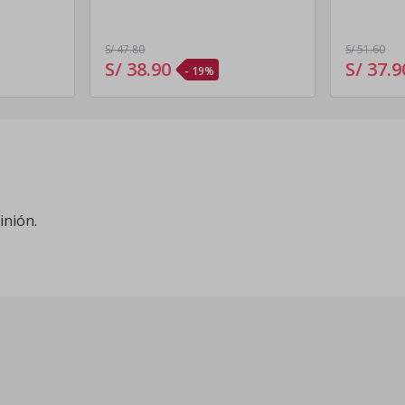
S/ 47
.80
S/ 51
.60
S/ 38
.
90
S/ 37
.
9
- 19%
inión.