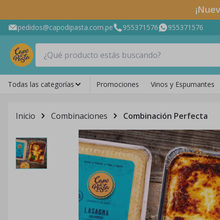
¡Nuev
pedidos@capodipasta.com.pe
955371576
955371576
Todas las categorías
Promociones
Vinos y Espumantes
Inicio
Combinaciones
Combinación Perfecta