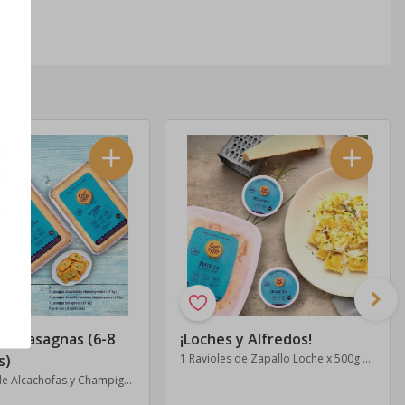
es de 6 meses.
 de Lasagnas (6-8
¡Loches y Alfredos!
s)
1 Ravioles de Zapallo Loche x 500g + 2 Salsa Alfredo x 250 (Rinde 3 platos)
1 Lasagna de Alcachofas y Champignones x 1kg + 1 Lasagna de Pollo, Tocino y Champignones x1kg + 1 Lasagna Bolognesa x1kg + 8 Pan al ajo