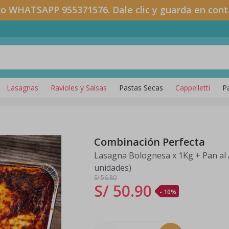
o WHATSAPP 955371576. Dale clic y guarda en cont
Lasagnas
Ravioles y Salsas
Pastas Secas
Cappelletti
P
Combinación Perfecta
Lasagna Bolognesa x 1Kg + Pan al 
unidades)
S/ 56
.80
S/ 50
.
90
- 10%