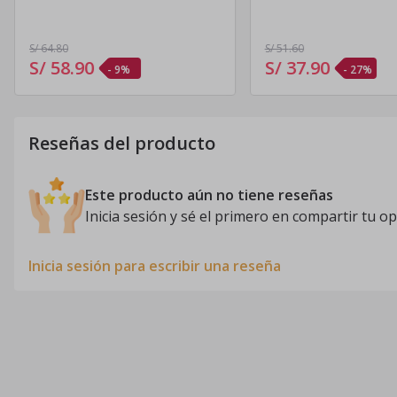
S/ 64
.80
S/ 51
.60
S/ 58
.
90
S/ 37
.
90
- 9%
- 27%
Reseñas del producto
Este producto aún no tiene reseñas
Inicia sesión y sé el primero en compartir tu op
Inicia sesión para escribir una reseña