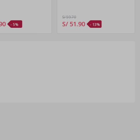
S/ 59
.70
90
S/ 51
.
90
- 5%
- 13%