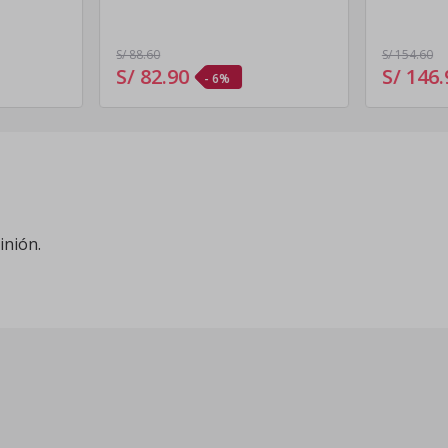
S/ 88
.60
S/ 154
.60
S/ 82
.
90
S/ 146
.
- 6%
inión.