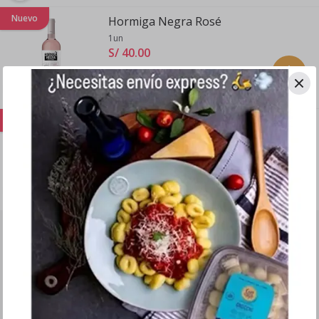
Nuevo
Hormiga Negra Rosé
1un
S/ 40
.
00
Nuevo
Hormiga Negra Torrontés
1un
S/ 40
.
00