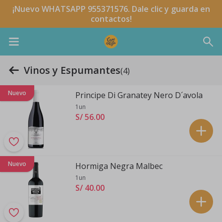
¡Nuevo WHATSAPP 955371576. Dale clic y guarda en
contactos!
Vinos y Espumantes
(4)
Nuevo
Principe Di Granatey Nero D´avola
1un
S/ 56
.
00
Nuevo
Hormiga Negra Malbec
1un
S/ 40
.
00