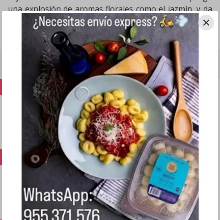
una explosión de aromas florales como el jazmín, y da
unas notas a frutos tropicales. En boca, refleja una
.
frescura frutal, que otorga una acidez equilibrada
Productos relacionados
Nuevo
Principe Di Granatey Nero D´avola
1un
S/ 56
.
00
Nuevo
Hormiga Negra Malbec
1un
S/ 40
.
00