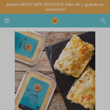
¡Nuevo WHATSAPP 955371576. Dale clic y guarda en
contactos!