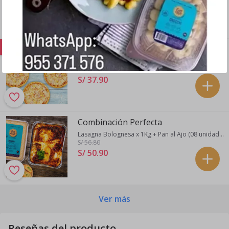
S/ 38
.
90
¡Hoy!
Pack Pizzas hawaiana
4 pizzas hawaiana personales
S/ 51
.60
S/ 37
.
90
Combinación Perfecta
Lasagna Bolognesa x 1Kg + Pan al Ajo (08 unidades)
S/ 56
.80
S/ 50
.
90
Ver más
Reseñas del producto