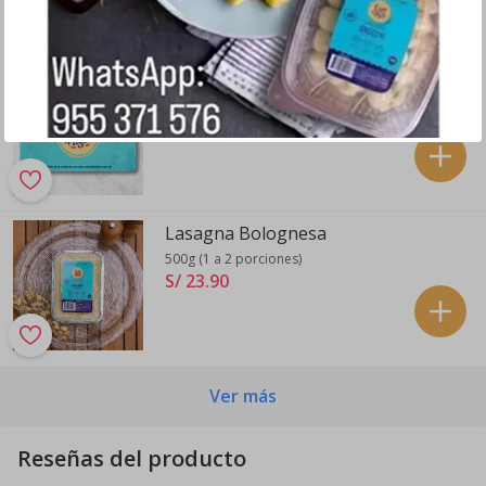
Gift Card Capo di Pasta
Tarjeta S/ 50
S/ 50
.
00
Lasagna Bolognesa
500g (1 a 2 porciones)
S/ 23
.
90
Ver más
Reseñas del producto