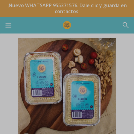
¡Nuevo WHATSAPP 955371576. Dale clic y guarda en
contactos!