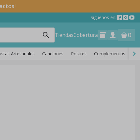
actos!
Síguenos en:
0
Tiendas
Cobertura
astas Artesanales
Canelones
Postres
Complementos
Piz