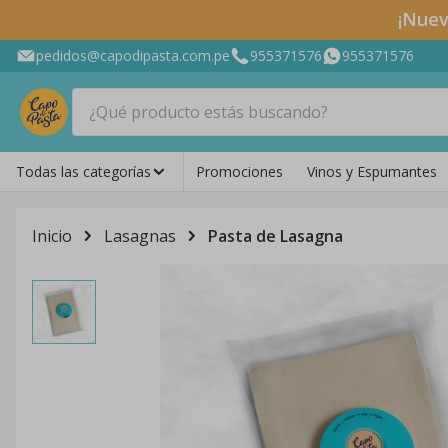
¡Nuev
pedidos@capodipasta.com.pe
955371576
955371576
Todas las categorías
Promociones
Vinos y Espumantes
Inicio
Lasagnas
Pasta de Lasagna