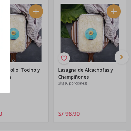
de Pollo, Tocino y
Lasagna de Alcachofas y
ñones
Champiñones
iones)
2kg (6 porciones)
0
S/ 98
.
90