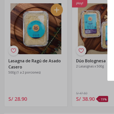
¡Hoy!
Lasagna de Ragú de Asado
Dúo Bolognesa
Casero
2 Lasasgnas x 500g
500g (1 a 2 porciones)
S/ 47
.80
S/ 28
.
90
S/ 38
.
90
- 19%