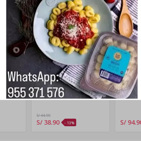
¡Hoy!
5
Lasagna Bolognesa
Lasagna 
1Kg (3 porciones)
Champi
2kg (6 porc
S/ 44
.90
S/ 38
.
90
S/ 94
.
9
- 13%