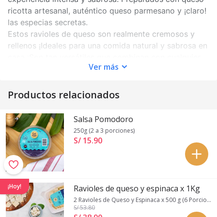
ricotta artesanal, auténtico queso parmesano y ¡claro!
las especias secretas.
Estos ravioles de queso son realmente cremosos y
rellenos ¡Ideales para una comida natural y sabrosa en
casa ¡Son tan versátiles que combinan con cualquier
Ver
más
salsa!
Instrucciones:
Productos relacionados
Hervir abundante agua en una olla
Sin descongelar, introduce los ravioles al agua
Salsa Pomodoro
hirviendo por 5 minutos.
250g (2 a 3 porciones)
Retirarlos y cuélelos para eliminar el agua.
S/ 15
.
90
¡Servir y disfrutar!
Nota: Nuestras pastas llegan congeladas, y puedes
almacenarlas en la congeladora, su vida útil en
¡Hoy!
Ravioles de queso y espinaca x 1Kg
congelación es de 6 meses.
2 Ravioles de Queso y Espinaca x 500 g (6 Porciones)
S/ 53
.80