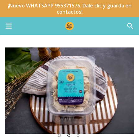
¡Nuevo WHATSAPP 955371576. Dale clic y guarda en
contactos!