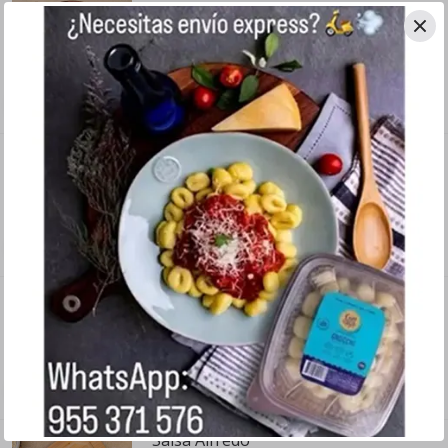
Ravioles de Queso Ricotta y
Parmesano x 500g
500g (2 a 3 porciones)
S/ 25
.
90
Salsa Bolognesa
250g (2 a 3 porciones)
S/ 16
.
90
Salsa Pesto
250g (2 a 3 porciones)
S/ 16
.
90
Salsa Alfredo