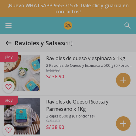
¡Nuevo WHATSAPP 955371576. Dale clic y guarda en
contactos!
Ravioles y Salsas
(11)
¡Hoy!
Ravioles de queso y espinaca x 1Kg
2 Ravioles de Queso y Espinaca x 500 g (6 Porciones)
S/ 53
.80
S/ 38
.
90
¡Hoy!
Ravioles de Queso Ricotta y
Parmesano x 1Kg
2 cajas x 500 g (6 Porciones)
S/ 51
.80
S/ 38
.
90