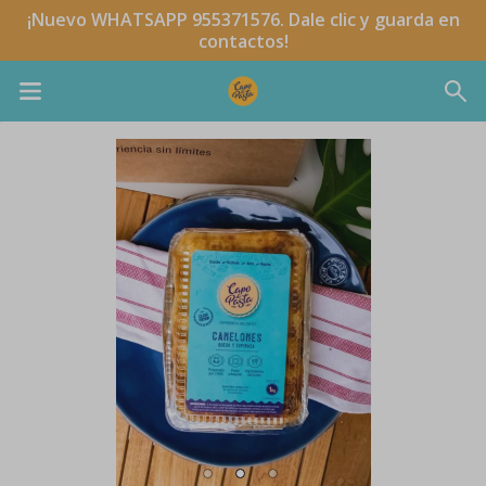
¡Nuevo WHATSAPP 955371576. Dale clic y guarda en
contactos!