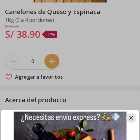
Canelones de Queso y Espinaca
1Kg (3 a 4 porciones)
S/ 46
.90
S/ 38
.
90
- 17%
Agregar a favoritos
Acerca del producto
Nuestros canelones de queso y espinaca son intensos,
frescos y muy generosos. Son 8 canelones con
abundante relleno de espinacas salteadas, queso
parmesano y cremoso queso ricotta artesanal, una